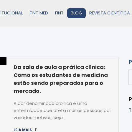
TITUCIONAL
FINT MED
FINT
BLOG
REVISTA CIENTÍFICA
P
Da sala de aula a prática clínica:
Como os estudantes de medicina
estão sendo preparados para o
mercado.
P
A dor denominada crônica é uma
enfermidade que afeta muitas pessoas por
variados motivos, seja…
LEIA MAIS