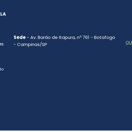
SLA
Sede
- Av. Barão de Itapura, nº 761 - Botafogo
OU
s.
- Campinas/SP
ção