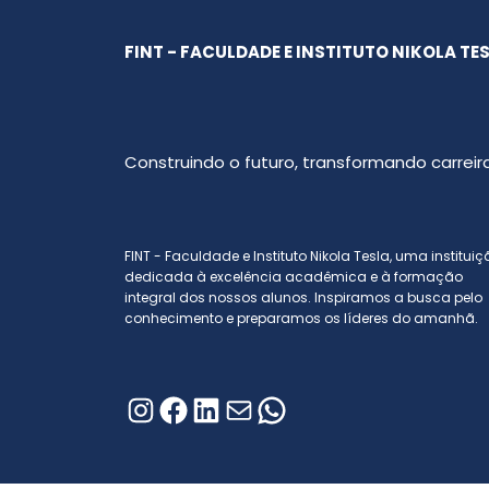
FINT - FACULDADE E INSTITUTO NIKOLA TE
Construindo o futuro, transformando carreira
FINT - Faculdade e Instituto Nikola Tesla, uma institui
dedicada à excelência acadêmica e à formação
integral dos nossos alunos. Inspiramos a busca pelo
conhecimento e preparamos os líderes do amanhã.
Instagram
Facebook
LinkedIn
E-mail
WhatsApp