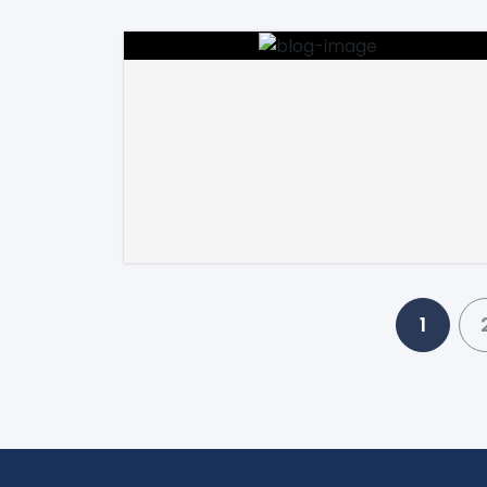
Paginação
1
de
posts