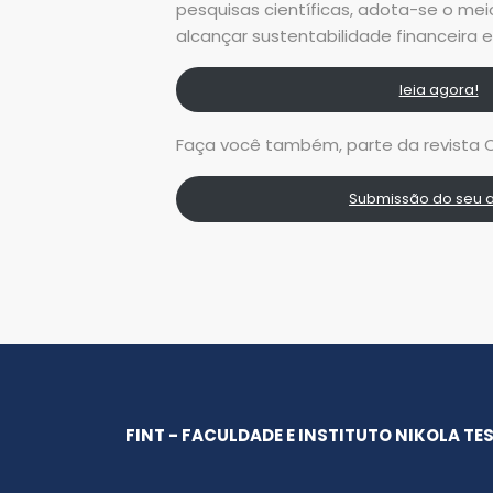
pesquisas científicas, adota-se o mei
alcançar sustentabilidade financeira 
leia agora!
Faça você também, parte da revista C
Submissão do seu a
FINT - FACULDADE E INSTITUTO NIKOLA TE