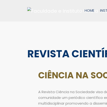
Pular
para
HOME
INS
o
conteúdo
REVISTA CIENTÍ
CIÊNCIA NA SO
A Revista Ciência na Sociedade visa d
comunidade um periódico científico e
multidisciplinar promovendo a dissem