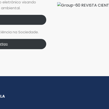
o eletrônico visando
e ambiental.
iência na Sociedade.
rtigo
SLA