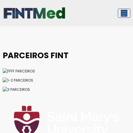
Pular
para
o
conteúdo
PARCEIROS FINT